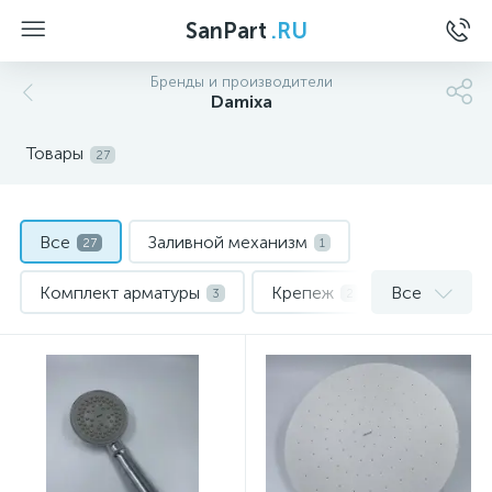
SanPart
.RU
Бренды и производители
Damixa
Товары
27
Все
Заливной механизм
27
1
Комплект арматуры
Крепеж
Все
3
2
Лейки
Манжеты и прокладки
19
1
Сливной клапан
1