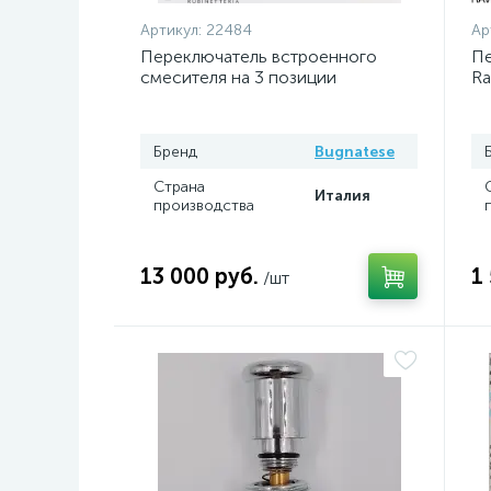
Артикул:
22484
Ар
Переключатель встроенного
Пе
смесителя на 3 позиции
Ra
Bugnatese
Бренд
Bugnatese
Страна
Италия
производства
13 000 руб.
1
/шт