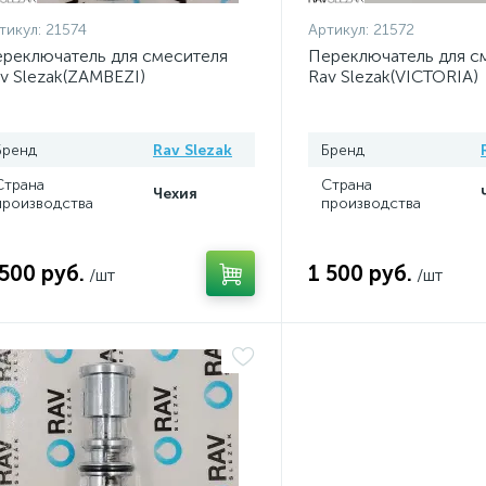
тикул:
21574
Артикул:
21572
реключатель для смесителя
Переключатель для с
v Slezak(ZAMBEZI)
Rav Slezak(VICTORIA)
Бренд
Rav Slezak
Бренд
Страна
Страна
Чехия
производства
производства
 500 руб.
1 500 руб.
/шт
/шт