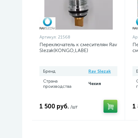
Артикул:
21568
Ар
Переключатель к смесителям Rav
Пе
Slezak(KONGO,LABE)
см
Бренд
Rav Slezak
Страна
Чехия
производства
1 500 руб.
1
/шт