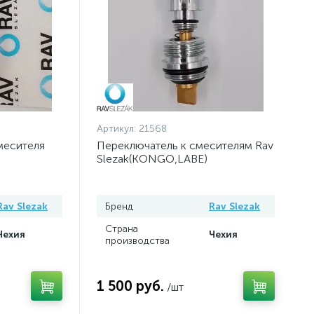
Артикул:
21568
месителя
Переключатель к смесителям Rav
Slezak(KONGO,LABE)
Rav Slezak
Бренд
Rav Slezak
Страна
Чехия
Чехия
производства
1 500 руб.
/шт