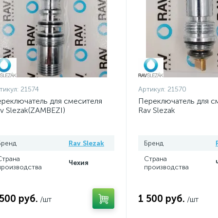
тикул:
21574
Артикул:
21570
реключатель для смесителя
Переключатель для с
v Slezak(ZAMBEZI)
Rav Slezak
Бренд
Rav Slezak
Бренд
Страна
Страна
Чехия
производства
производства
 500 руб.
1 500 руб.
/шт
/шт