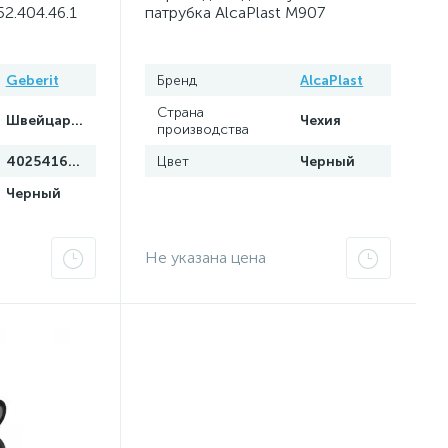
52.404.46.1
патрубка AlcaPlast M907
Geberit
Бренд
AlcaPlast
Страна
Швейцария
Чехия
производства
4025416018605
Цвет
Черный
Черный
Не указана цена