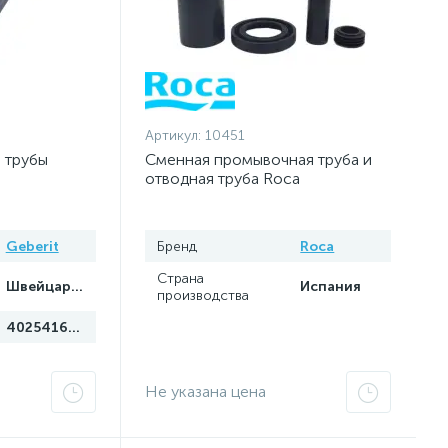
Артикул:
10451
 трубы
Сменная промывочная труба и
отводная труба Roca
AV0002900R
Geberit
Бренд
Roca
Страна
Швейцария
Испания
производства
4025416139768
Не указана цена