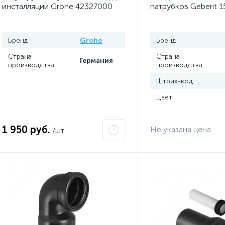
инсталляции Grohe 42327000
патрубков Geberit 1
из ПНД
Бренд
Grohe
Бренд
Страна
Страна
Германия
производства
производства
Штрих-код
Цвет
1 950 руб.
Не указана цена
/шт