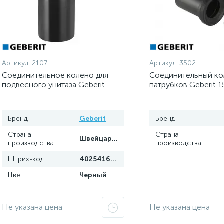
Артикул:
2107
Артикул:
3502
Соединительное колено для
Соединительный ко
подвесного унитаза Geberit
патрубков Geberit 1
367.925.16.1
Бренд
Geberit
Бренд
Страна
Страна
Швейцария
производства
производства
Штрих-код
4025416033158
Цвет
Черный
Не указана цена
Не указана цена