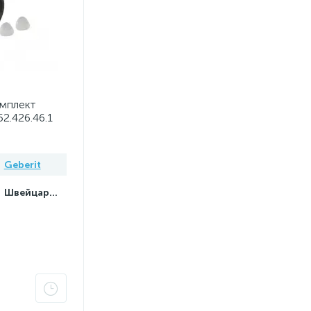
мплект
52.426.46.1
Geberit
Швейцария