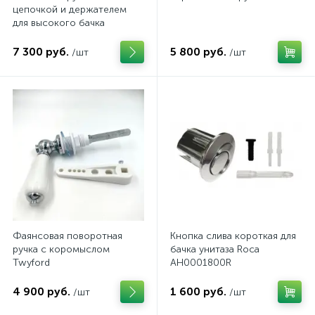
цепочкой и держателем
для высокого бачка
ArtCeram
7 300 руб.
5 800 руб.
/шт
/шт
Фаянсовая поворотная
Кнопка слива короткая для
ручка с коромыслом
бачка унитаза Roca
Twyford
AH0001800R
4 900 руб.
1 600 руб.
/шт
/шт