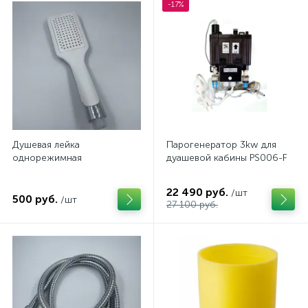
-17%
Душевая лейка
Парогенератор 3kw для
однорежимная
дуашевой кабины PS006-F
22 490 руб.
/шт
500 руб.
/шт
27 100 руб.