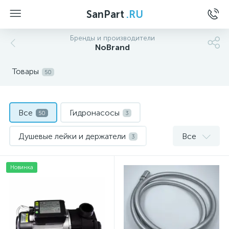
SanPart
.RU
Бренды и производители
NoBrand
Товары
50
Все
Гидронасосы
50
3
Душевые лейки и держатели
Все
3
Заливной механизм
2
Новинка
Запчасти для джакузи и гидромассажных ванн
2
Запчасти для ремонта душевой кабины
2