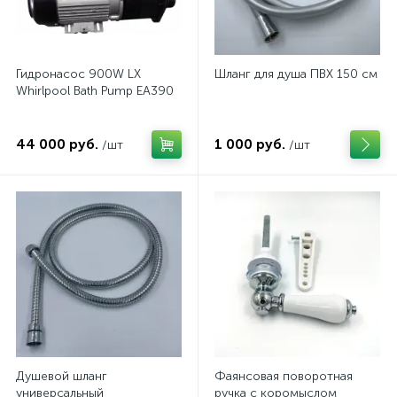
Клавиши и кнопки
Комплект арматуры
3
3
Крепеж
Лейки
3
4
Гидронасос 900W LX
Шланг для душа ПВХ 150 см
Манжеты и прокладки
Парогенераторы
3
1
Whirlpool Bath Pump EA390
Ремкомплект
Ролики
Сифоны
3
5
2
44 000 руб.
1 000 руб.
/шт
/шт
Сливной клапан
Смесители и запчасти
3
2
Шланги
Электроника
5
1
Душевой шланг
Фаянсовая поворотная
универсальный
ручка с коромыслом