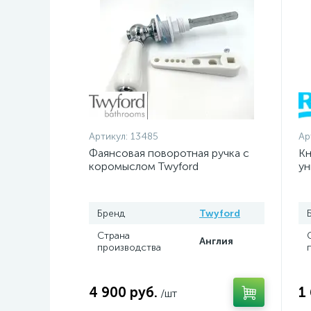
Артикул:
13485
Ар
Фаянсовая поворотная ручка с
Кн
коромыслом Twyford
ун
Бренд
Twyford
Страна
Англия
производства
4 900 руб.
1
/шт