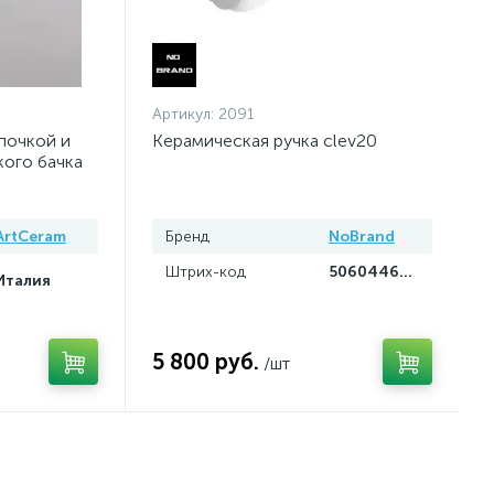
Артикул:
2091
почкой и
Керамическая ручка clev20
кого бачка
ArtCeram
Бренд
NoBrand
Штрих-код
5060446010549
Италия
5 800 руб.
/шт