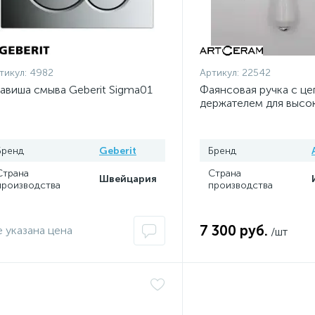
тикул:
4982
Артикул:
22542
авиша смыва Geberit Sigma01
Фаянсовая ручка с це
держателем для высо
ArtCeram
Бренд
Geberit
Бренд
Страна
Страна
Швейцария
производства
производства
7 300 руб.
 указана цена
/шт