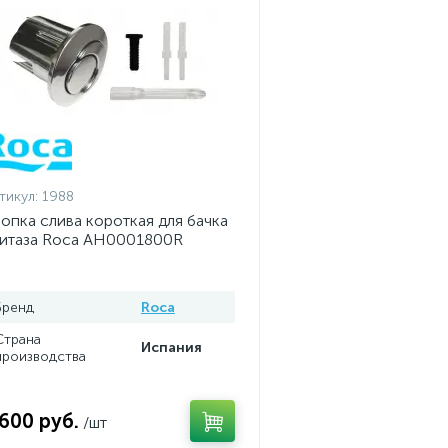
тикул:
1988
опка слива короткая для бачка
итаза Roca AH0001800R
Бренд
Roca
Страна
Испания
производства
 600 руб.
/шт