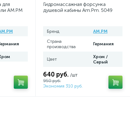
 для
Гидромассажная форсунка
ели AM.PM
душевой кабины Am.Pm. 5049
AM.PM
Бренд
AM.PM
Страна
Германия
Германия
производства
Хром
Хром /
Цвет
Серый
640 руб.
/шт
950 руб.
Экономия 310 руб.