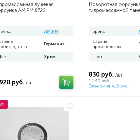
дромассажная душевая
Поворотная форсунка
рсунка AM.PM 8722
гидромассажной пан
8719
Бренд
AM.PM
Бренд
Страна
Страна
Германия
производства
производства
Цвет
Хром
Цвет
830 руб.
/шт
1 240 руб.
 920 руб.
/шт
Экономия 410 руб.
3%