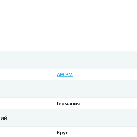
AM.PM
Германия
ний
Круг