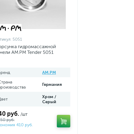
тикул:
5051
рсунка гидромассажной
нели AM.PM Tender 5051
Бренд
AM.PM
Страна
Германия
производства
Хром /
Цвет
Серый
40 руб.
/шт
250 руб.
ономия 410 руб.