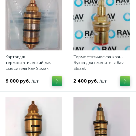
Картридж
Термостатическая кран-
термостатический для
букса для смесителя Rav
смесителя Rav Slezak
Slezak
8 000 руб.
2 400 руб.
/шт
/шт