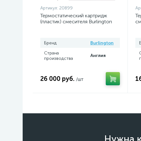
Артикул:
20899
Ар
Термостатический картридж
Те
(пластик) смесителя Burlington
см
sp35
Бренд
Burlington
Страна
Англия
производства
26 000 руб.
1
/шт
Нужна к