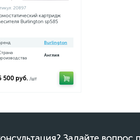
тикул:
20897
рмостатический картридж
есителя Burlington sp585
Бренд
Burlington
Страна
Англия
производства
6 500 руб.
/шт
онсультация? Задайте вопрос 