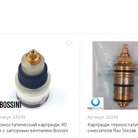
тикул:
13045
Артикул:
22241
рмостатический картридж 40
Картридж термостати
 с запорным вентилем Bossini
смесителя Rav Slezak
045