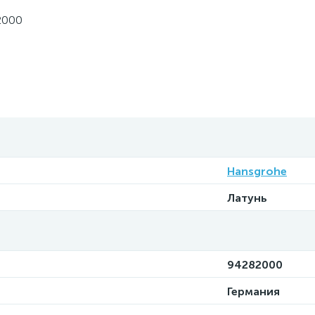
2000
Hansgrohe
Латунь
94282000
Германия