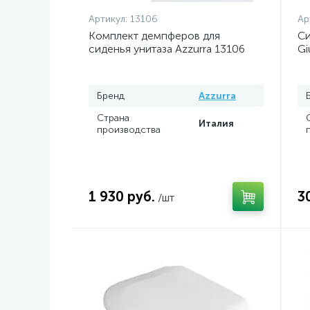
Артикул:
13106
Ар
Комплект демпферов для
Си
сиденья унитаза Azzurra 13106
Gi
Бренд
Azzurra
Страна
Италия
производства
1 930 руб.
3
/шт