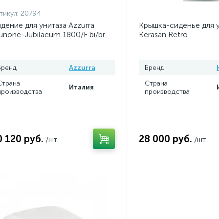
тикул:
20794
дение для унитаза Azzurra
Крышка-сиденье для 
unone-Jubilaeum 1800/F bi/br
Kerasan Retro
Бренд
Azzurra
Бренд
Страна
Страна
Италия
производства
производства
0 120 руб.
28 000 руб.
/шт
/шт