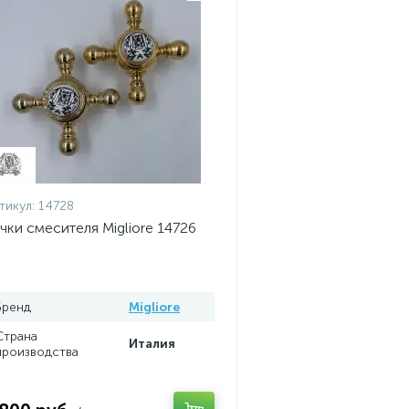
тикул:
14728
чки смесителя Migliore 14726
Бренд
Migliore
Страна
Италия
производства