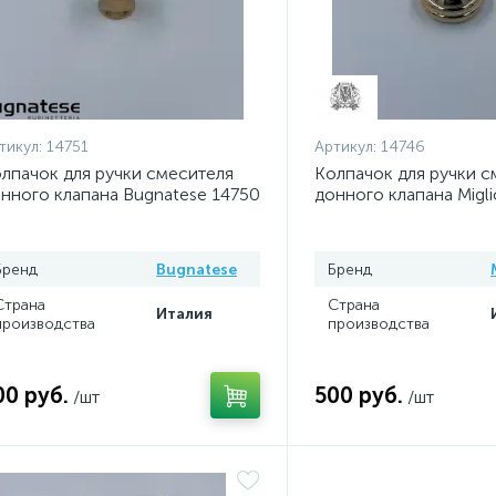
тикул:
14751
Артикул:
14746
лпачок для ручки смесителя
Колпачок для ручки с
нного клапана Bugnatese 14750
донного клапана Migli
Бренд
Bugnatese
Бренд
Страна
Страна
Италия
производства
производства
00 руб.
500 руб.
/шт
/шт