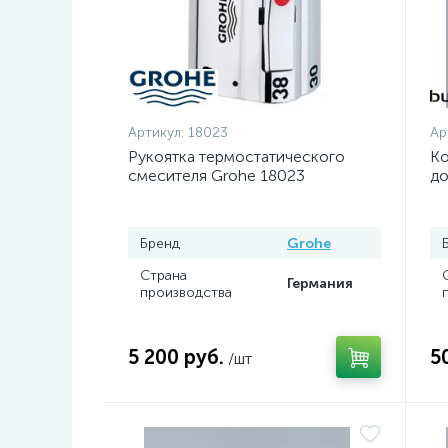
Артикул:
18023
Ар
Рукоятка термостатического
Ко
смесителя Grohe 18023
до
Бренд
Grohe
Страна
Германия
производства
5 200 руб.
5
/шт