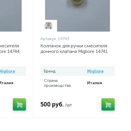
Артикул:
14743
месителя
Колпачок для ручки смесителя
ore 14744
донного клапана Migliore 14741
Migliore
Бренд
Migliore
Страна
Италия
Италия
производства
500 руб.
/шт