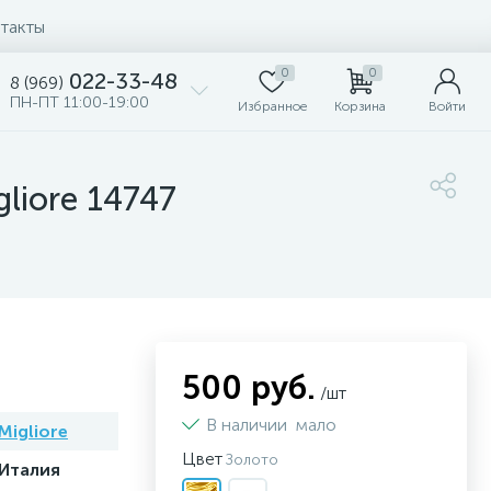
такты
0
0
022-33-48
8 (969)
ПН-ПТ 11:00-19:00
Избранное
Корзина
Войти
liore 14747
500 руб.
/шт
В наличии
мало
Migliore
Цвет
Золото
Италия