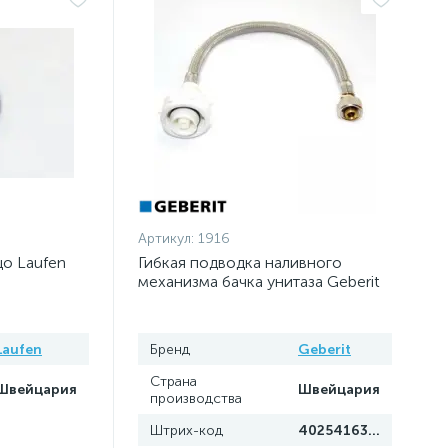
Артикул:
1916
цо Laufen
Гибкая подводка наливного
механизма бачка унитаза Geberit
240.921.00.1
Laufen
Бренд
Geberit
Страна
Швейцария
Швейцария
производства
Штрих-код
4025416360872