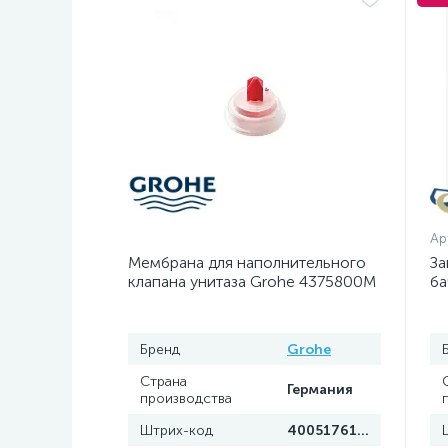
Ар
Мембрана для наполнительного
За
клапана унитаза Grohe 4375800M
ба
Бренд
Grohe
Страна
Германия
производства
Штрих-код
4005176159121