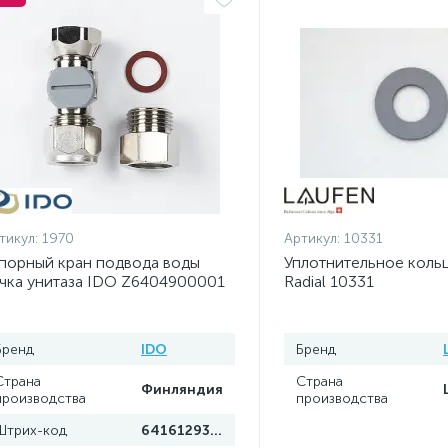
тикул:
1970
Артикул:
10331
порный кран подвода воды
Уплотнительное коль
чка унитаза IDO Z6404900001
Radial 10331
Бренд
IDO
Бренд
Страна
Страна
Финляндия
производства
производства
Штрих-код
6416129362532