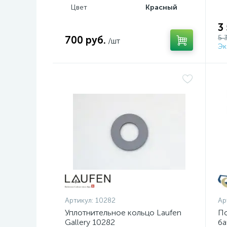
Цвет
Красный
3
5 
700 руб.
/шт
Эк
Артикул:
10282
Ар
Уплотнительное кольцо Laufen
По
Gallery 10282
ба