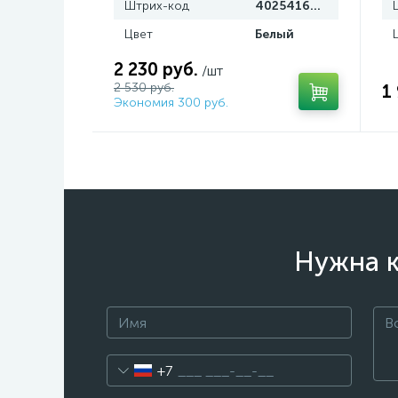
Штрих-код
4025416008576
Цвет
Белый
2 230 руб.
/шт
2 530 руб.
1
Экономия 300 руб.
Нужна к
+7