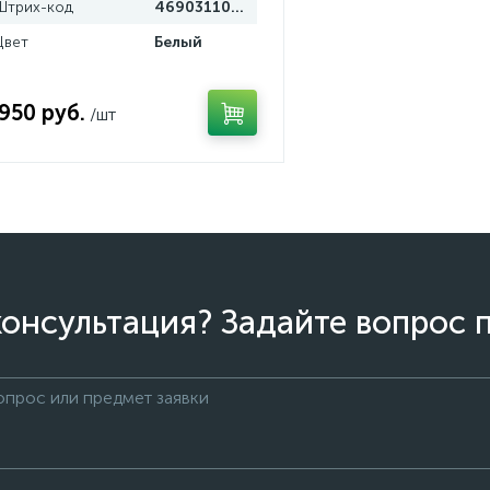
Штрих-код
4690311069016
Цвет
Белый
 950 руб.
/шт
онсультация? Задайте вопрос 