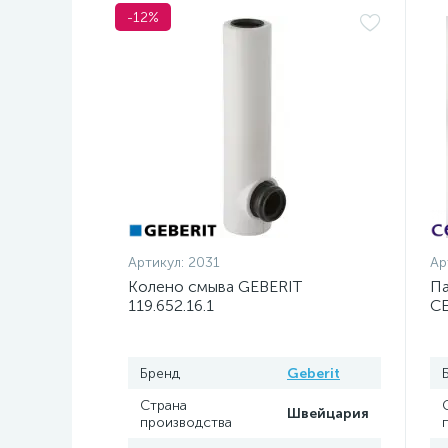
-12%
Артикул:
2031
Ар
Колено смыва GEBERIT
Па
119.652.16.1
C
Бренд
Geberit
Страна
Швейцария
производства