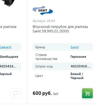
Артикул:
2644
я унитаза
Впускной патрубок для унитаза
Sanit 58.995.01..0000
Geberit
Бренд
Sanit
Страна
Швейцария
Германия
производства
4025416018827
Штрих-код
4013341017046
Черный
Белый /
Цвет
Черный
600 руб.
/шт