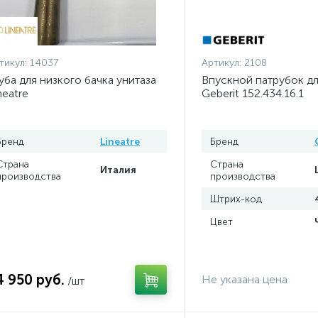
тикул:
14037
Артикул:
2108
уба для низкого бачка унитаза
Впускной патрубок дл
neatre
Geberit 152.434.16.1
Бренд
Lineatre
Бренд
Страна
Страна
Италия
производства
производства
Штрих-код
Цвет
4 950 руб.
Не указана цена
/шт