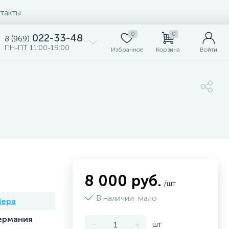
такты
0
0
022-33-48
8 (969)
ПН-ПТ 11:00-19:00
Избранное
Корзина
Войти
8 000 руб.
/шт
В наличии
мало
epa
ермания
-
+
шт