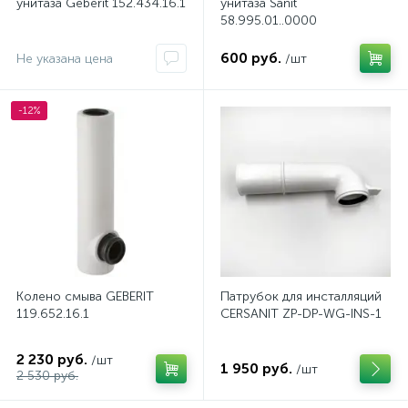
унитаза Geberit 152.434.16.1
унитаза Sanit
58.995.01..0000
600 руб.
Не указана цена
/шт
-12%
Колено смыва GEBERIT
Патрубок для инсталляций
119.652.16.1
CERSANIT ZP-DP-WG-INS-1
2 230 руб.
/шт
1 950 руб.
/шт
2 530 руб.