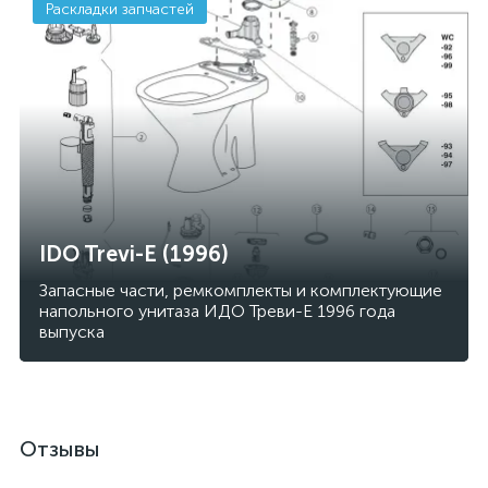
Раскладки запчастей
IDO Trevi-E (1996)
Запасные части, ремкомплекты и комплектующие
напольного унитаза ИДО Треви-Е 1996 года
выпуска
Отзывы