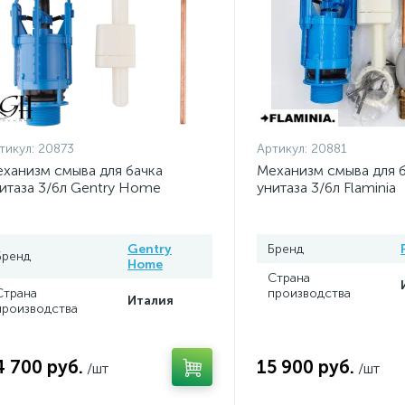
тикул:
20873
Артикул:
20881
ханизм смыва для бачка
Механизм смыва для 
итаза 3/6л Gentry Home
унитаза 3/6л Flaminia
Gentry
Бренд
Бренд
Home
Страна
Страна
производства
Италия
производства
4 700 руб.
15 900 руб.
/шт
/шт