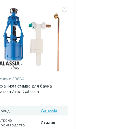
тикул:
20864
ханизм смыва для бачка
итаза 3/6л Galassia
Бренд
Galassia
Страна
Италия
производства