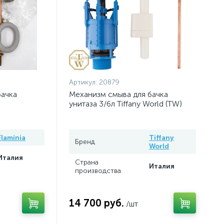
Артикул:
20879
бачка
Механизм смыва для бачка
унитаза 3/6л Tiffany World (TW)
Flaminia
Tiffany
Бренд
World
Италия
Страна
Италия
производства
14 700 руб.
/шт