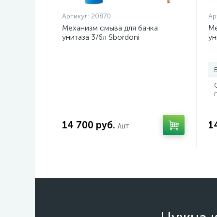
Артикул:
20870
Ар
Механизм смыва для бачка
Ме
унитаза 3/6л Sbordoni
ун
14 700 руб.
1
/шт