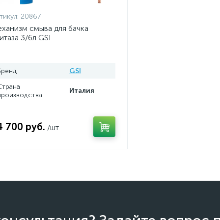
тикул:
20867
ханизм смыва для бачка
итаза 3/6л GSI
Бренд
GSI
Страна
Италия
производства
4 700 руб.
/шт