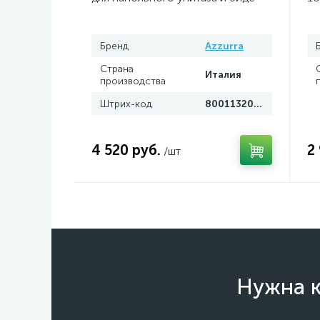
Azzurra
Бренд
Azzurra
Страна
Италия
производства
Штрих-код
8001132049105
4 520 руб.
2
/шт
Нужна к