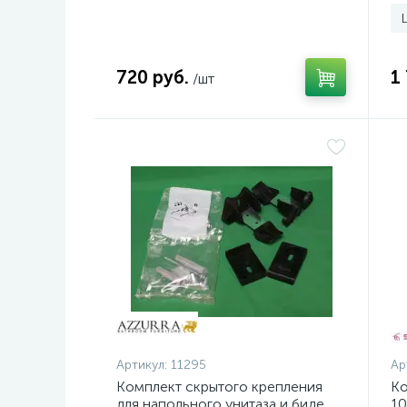
720 руб.
1
/шт
Артикул:
11295
Ар
Комплект скрытого крепления
Ко
для напольного унитаза и биде
10