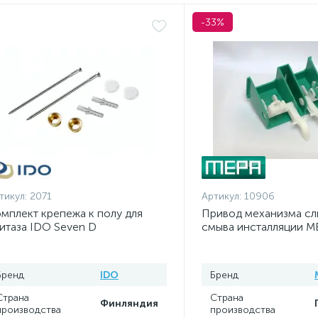
-33%
тикул:
2071
Артикул:
10906
мплект крепежа к полу для
Привод механизма сл
итаза IDO Seven D
смыва инсталляции M
6205000001
Бренд
IDO
Бренд
Страна
Страна
Финляндия
производства
производства