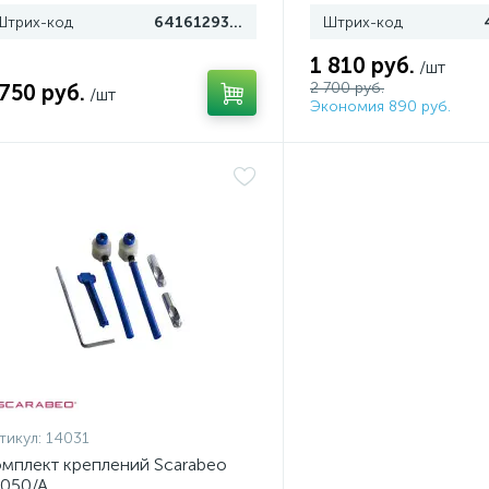
Штрих-код
6416129362747
Штрих-код
1 810 руб.
/шт
2 700 руб.
 750 руб.
/шт
Экономия 890 руб.
тикул:
14031
мплект креплений Scarabeo
050/A