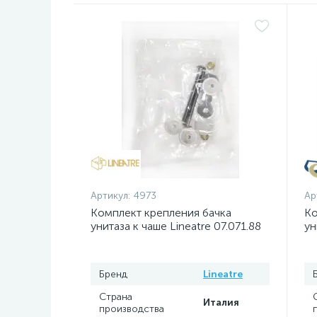
Артикул:
4973
Ар
Комплект крепления бачка
Ко
унитаза к чаше Lineatre 07.071.88
ун
Z
Бренд
Lineatre
Страна
Италия
производства