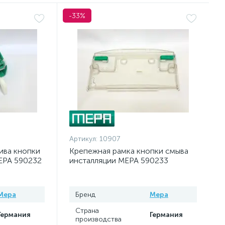
-33%
Артикул:
10907
ива кнопки
Крепежная рамка кнопки смыва
EPA 590232
инсталляции MEPA 590233
Mepa
Бренд
Mepa
Страна
Германия
Германия
производства