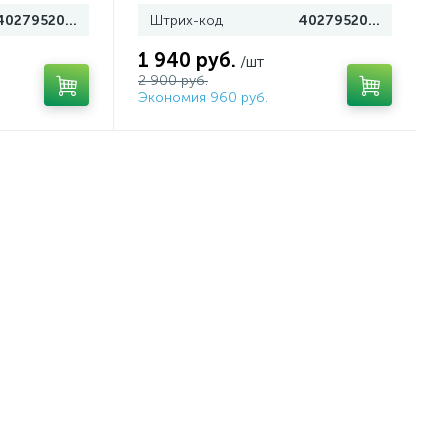
4027952021835
Штрих-код
4027952024669
1 940 руб.
/шт
2 900 руб.
Экономия 960 руб.