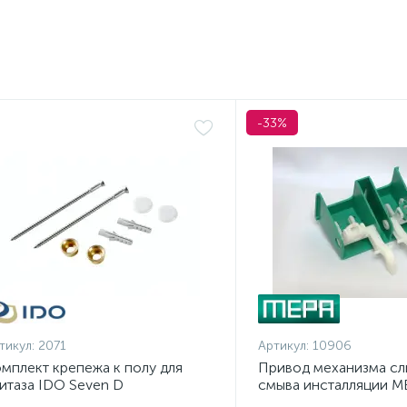
-33%
тикул:
2071
Артикул:
10906
мплект крепежа к полу для
Привод механизма сл
итаза IDO Seven D
смыва инсталляции M
6205000001