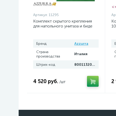
Артикул:
11295
Ар
Комплект скрытого крепления
Ко
для напольного унитаза и биде
10
Azzurra
Бренд
Azzurra
Страна
Италия
производства
Штрих-код
8001132049105
4 520 руб.
2
/шт