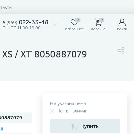
такты
0
0
022-33-48
8 (969)
ПН-ПТ 11:00-19:00
Избранное
Корзина
Войти
 XS / XT 8050887079
Не указана цена
Нет в наличии
50887079
Купить
sa