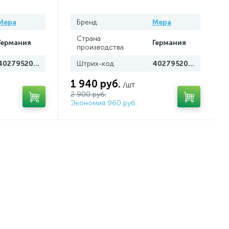
Mepa
Бренд
Mepa
Страна
Германия
Германия
производства
4027952021835
Штрих-код
4027952024669
1 940 руб.
/шт
2 900 руб.
Экономия 960 руб.