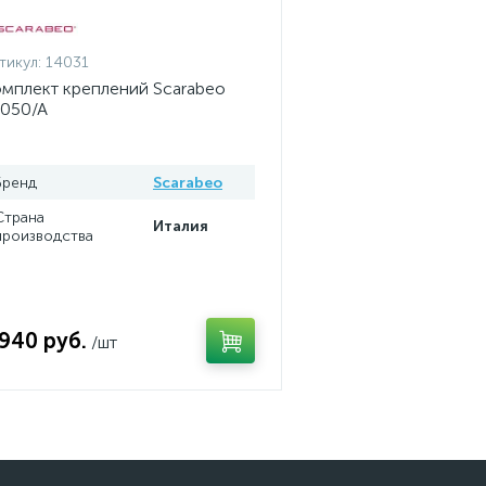
тикул:
14031
мплект креплений Scarabeo
050/A
Бренд
Scarabeo
Страна
Италия
производства
 940 руб.
/шт