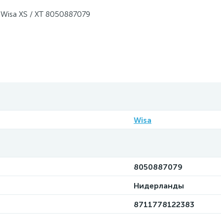
Wisa XS / XT 8050887079
Wisa
8050887079
Нидерланды
8711778122383