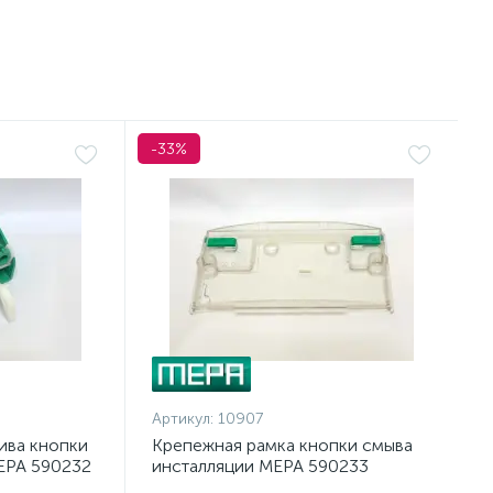
-33%
Артикул:
10907
ива кнопки
Крепежная рамка кнопки смыва
EPA 590232
инсталляции MEPA 590233