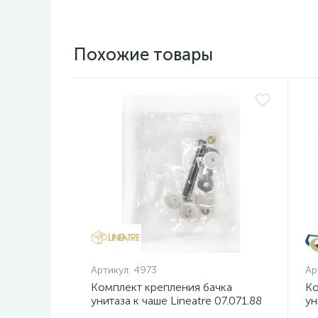
Похожие товары
Артикул:
4973
Ар
Комплект крепления бачка
Ко
унитаза к чаше Lineatre 07.071.88
ун
Z