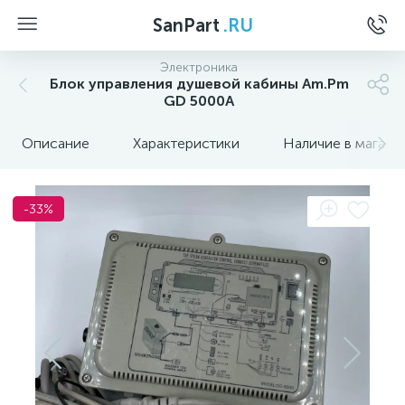
SanPart
.RU
Электроника
Блок управления душевой кабины Am.Pm
GD 5000A
Описание
Характеристики
Наличие в магази
-33%