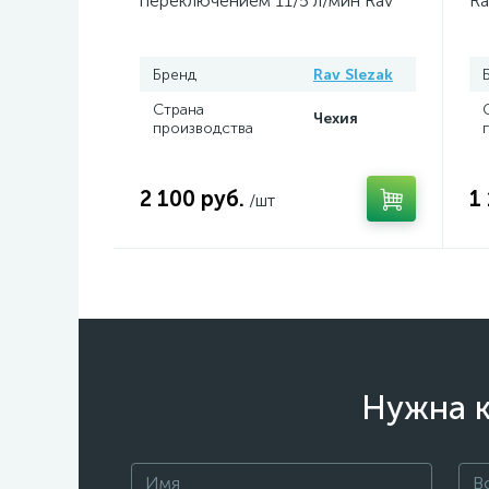
переключением 11/5 л/мин Rav
Ra
Slezak
Бренд
Rav Slezak
Страна
Чехия
производства
2 100 руб.
1
/шт
Нужна к