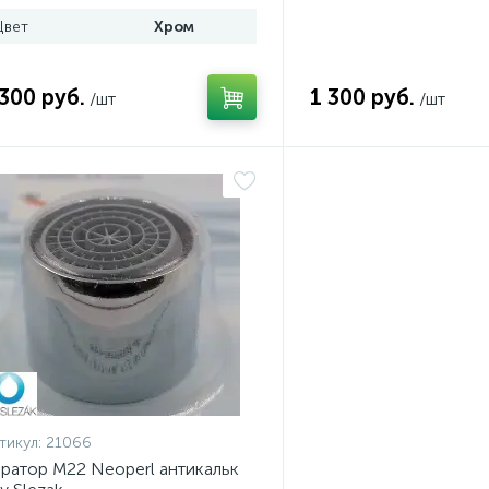
Цвет
Хром
 300 руб.
1 300 руб.
/шт
/шт
тикул:
21066
ратор M22 Neoperl антикальк