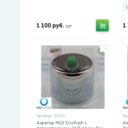
1 100 руб.
1
/шт
Артикул:
21070
Ар
Аэратор M22 EcoPush с
Аэ