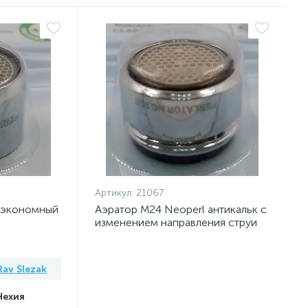
Артикул:
21067
 экономный
Аэратор M24 Neoperl антикальк с
изменением направления струи
воды Rav Slezak
Rav Slezak
Чехия