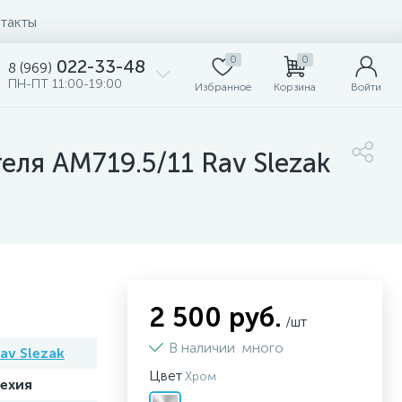
такты
0
0
022-33-48
8 (969)
ПН-ПТ 11:00-19:00
Избранное
Корзина
Войти
ля АМ719.5/11 Rav Slezak
2 500 руб.
/шт
В наличии
много
av Slezak
Цвет
Хром
ехия