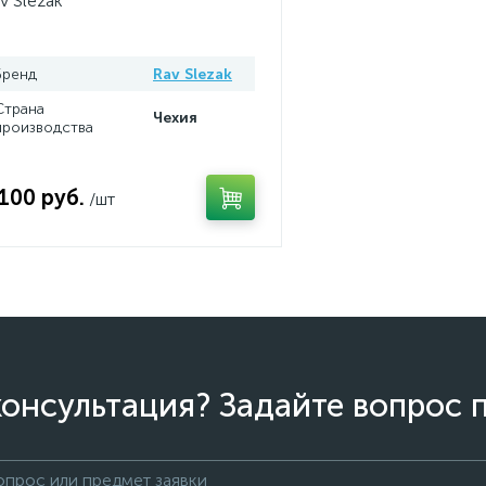
v Slezak
Бренд
Rav Slezak
Страна
Чехия
производства
 100 руб.
/шт
онсультация? Задайте вопрос 