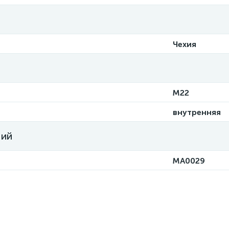
Чехия
M22
внутренняя
ний
MA0029