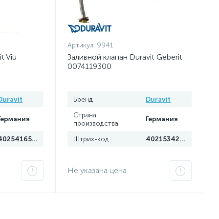
Артикул:
9941
t Viu
Заливной клапан Duravit Geberit
0074119300
Duravit
Бренд
Duravit
Страна
Германия
Германия
производства
4025416563112
Штрих-код
4021534270161
Не указана цена