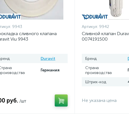
тикул:
9943
Артикул:
9942
окладка сливного клапана
Сливной клапан Duravi
ravit Viu 9943
0074191500
Бренд
Duravit
Бренд
Страна
Страна
Германия
производства
производства
Штрих-код
00 руб.
Не указана цена
/шт